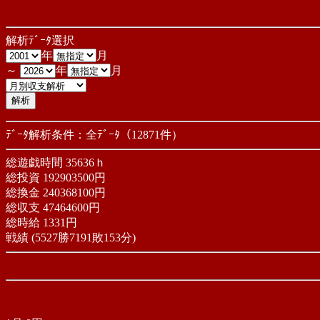
解析ﾃﾞｰﾀ選択
年
月
～
年
月
ﾃﾞｰﾀ解析条件：
全ﾃﾞｰﾀ（12871件）
総遊戯時間 35636ｈ
総投資 192903500円
総換金 240368100円
総収支 47464600円
総時給 1331円
戦績 (5527勝7191敗153分)