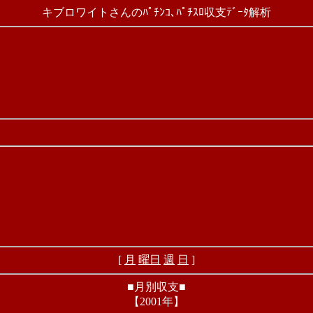
キブロワイトさんのﾊﾟﾁﾝｺ､ﾊﾟﾁｽﾛ収支ﾃﾞｰﾀ解析
[
月
曜日
週
日
]
■月別収支■
【2001年】