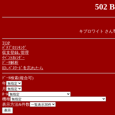
502 
キブロワイト
さん専
TOP
ﾊﾟﾁﾌﾟﾛﾗﾝｷﾝｸﾞ
収支登録､管理
ｲﾍﾞﾝﾄｶﾚﾝﾀﾞｰ
ﾃﾞｰﾀ解析
ID､ﾊﾟｽﾜｰﾄﾞを忘れたら
ﾃﾞｰﾀ検索(複合可)
年
月
ﾎｰﾙ
機種
表示方法&件数