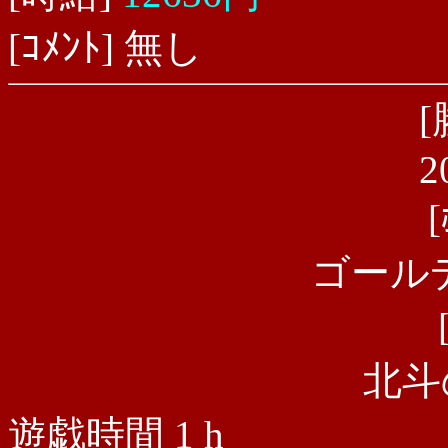
[ｺﾒﾝﾄ] 無し
[
2
ゴール
北斗
遊戯時間 1 h