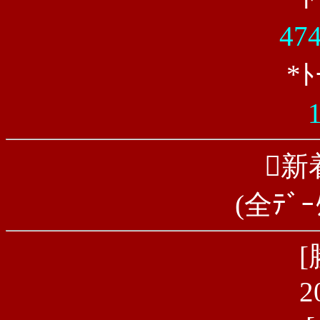
47
*
新
(全ﾃﾞｰ
[
2