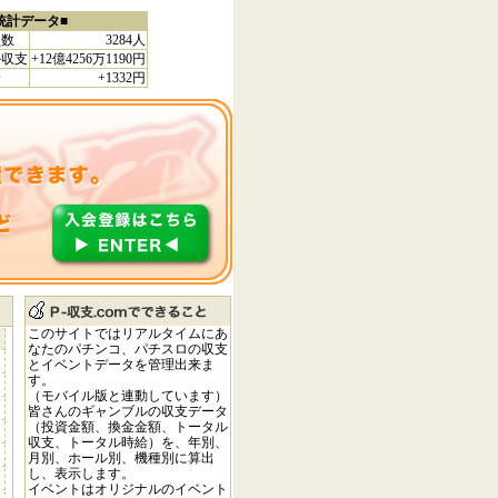
統計データ■
員数
3284人
ル収支
+12億4256万1190円
給
+1332円
このサイトではリアルタイムにあ
なたのパチンコ、パチスロの収支
円
とイベントデータを管理出来ま
す。
円
（モバイル版と連動しています）
円
皆さんのギャンブルの収支データ
（投資金額、換金金額、トータル
円
収支、トータル時給）を、年別、
円
月別、ホール別、機種別に算出
し、表示します。
円
イベントはオリジナルのイベント