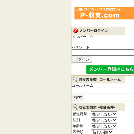
メンバーＩＤ
パスワード
コールネーム
都道府県
性別
年齢層
表示順