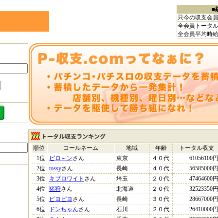
■
只今の収支会
全会員トータ
全会員平均時
順位
コールネーム
地域
年齢
トータル収支
1位
ピロ～ン
さん
東京
４０代
61056100
2位
tossy
さん
長崎
４０代
56585000
3位
キブロワイト
さん
埼玉
２０代
47464600
4位
猪狩
さん
北海道
２０代
32523350
5位
ピヨピヨ
さん
長崎
３０代
28667000
6位
ドンちゃん
さん
石川
２０代
26410000