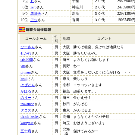
7位
Ｐ
さん
千葉
２０代
25896000
8位
zero
さん
神奈川
２０代
24759800
9位
馬場氏
さん
新潟
３０代
22971300
10位
アツ
さん
香川
３０代
19087450
性
コールネーム
地域
コメント
別
ひーさん
さん
男
大阪
勝てば極楽、負ければ地獄なり
せがれ
さん
男
大阪
勝ちたいんや…
cris2000
さん
男
埼玉
よろしくお願いします
jam
さん
男
長野
わー
pi-muu
さん
男
大阪
無理をしないように心がける・・・
kenji
さん
男
奈良
楽しもう
はぜどん
さん
男
京都
コツコツいきます
かほる
さん
男
福島
頑張ります。。
のりー
さん
男
埼玉
金かえせ！
inakamon
さん
男
秋田
がんばる
タコス
さん
男
東京
がんばるよ
ulrich_kesler
さん
男
高知
まもなくオヤジパチ組
kazuya☆
さん
男
埼玉
おはようございます
北海
五十肩
さん
男
儲けてみるかー
道