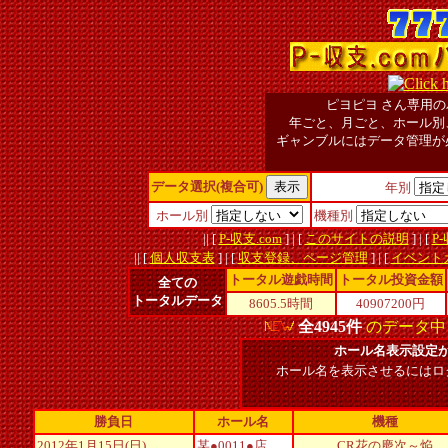
ピヨピヨ
さん専用の
年ごと、月ごと、ホール別
ギャンブルにはデータ管理が
データ選択(複合可)
年別
ホール別
機種別
|| [
P-収支.com
] | [
このサイトの説明
] | [
P
|| [
個人収支表
] | [
収支登録、ページ管理
] | [
イベント
トータル遊戯時間
トータル投資金額
全ての
トータルデータ
8605.5時間
40907200円
全4945件
のデータ中
ホール名表示設定
ホール名を表示させるにはログイ
勝負日
ホール名
機種
2012年1月15日(日)
某●0011●店
CR花の慶次～焔