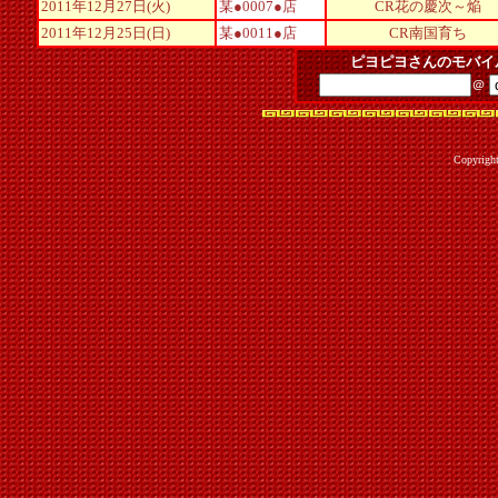
2011年12月27日(火)
某●0007●店
CR花の慶次～焔
2011年12月25日(日)
某●0011●店
CR南国育ち
ピヨピヨさんのモバイ
＠
Copyrigh