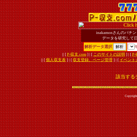
inakamonさんの
データを研究して
解析データ選択
|| [
P-収支.com
] | [
このサイトの説明
] | [
P
|| [
個人収支表
] | [
収支登録、ページ管理
] | [
イベント
該当する
Copyrigh