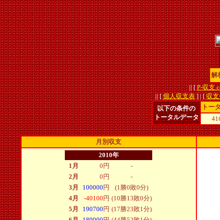
解
|| [
P-収支.c
|| [
個人収支表
] | [
収支
トー
以下の条件の
トータルデータ
41
月別収支
2010年
1月
0
円
-
2月
0
円
-
3月
100000
円
(1勝0敗0分)
4月
-40100
円
(10勝13敗0分)
5月
190700
円
(17勝23敗1分)
6月
189000
円
(44勝52敗1分)