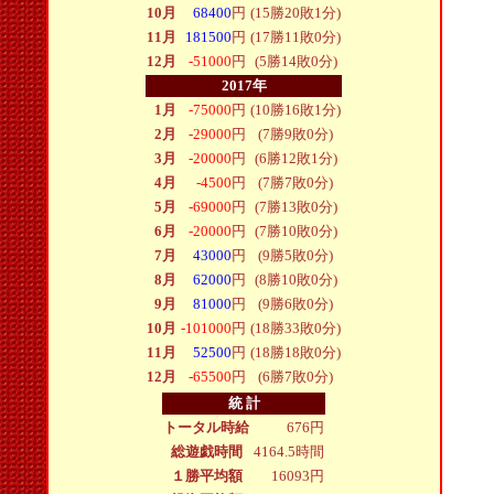
10月
68400
円
(15勝20敗1分)
11月
181500
円
(17勝11敗0分)
12月
-51000
円
(5勝14敗0分)
2017年
1月
-75000
円
(10勝16敗1分)
2月
-29000
円
(7勝9敗0分)
3月
-20000
円
(6勝12敗1分)
4月
-4500
円
(7勝7敗0分)
5月
-69000
円
(7勝13敗0分)
6月
-20000
円
(7勝10敗0分)
7月
43000
円
(9勝5敗0分)
8月
62000
円
(8勝10敗0分)
9月
81000
円
(9勝6敗0分)
10月
-101000
円
(18勝33敗0分)
11月
52500
円
(18勝18敗0分)
12月
-65500
円
(6勝7敗0分)
統 計
トータル時給
676円
総遊戯時間
4164.5時間
１勝平均額
16093円