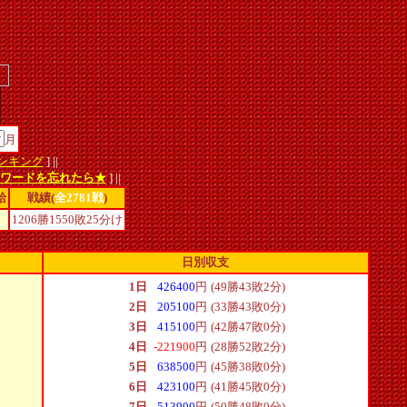
月
ンキング
] ||
スワードを忘れたら★
] ||
給
戦績(
全2781戦
)
1206勝1550敗25分け
日別収支
1日
426400
円
(49勝43敗2分)
2日
205100
円
(33勝43敗0分)
3日
415100
円
(42勝47敗0分)
4日
-221900
円
(28勝52敗2分)
5日
638500
円
(45勝38敗0分)
6日
423100
円
(41勝45敗0分)
7日
513900
円
(50勝48敗0分)