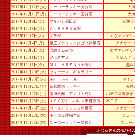
2017年12月12日(火)
ユーコーラッキー国分店
大
2017年12月11日(月)
ユーコーラッキー国分店
大
2017年12月9日(土)
マルハン苅田店
必殺仕
2017年12月8日(金)
Ａ－ＰＡＲＫ薬院
2017年12月7日(木)
プラザ
エヴァンゲリ
2017年12月4日(月)
銀玉ブティックひばり諫早店
アナザー
2017年12月2日(土)
浜線まるみつ
エヴァンゲリ
2017年12月1日(金)
EVO直方店
閃乱カグ
2017年12月1日(金)
ＭＪ ＡＲＥＮＡ干隈店
無双O
2017年11月29日(水)
ヴィーナス ギャラリー
2017年11月28日(火)
slot tower BB
マイジ
2017年11月27日(月)
京都駅前ラッキー
海物
2017年11月27日(月)
南海会館 アメリカ村店
パチスロ海物語
2017年11月25日(土)
１００万ドルパレス東櫛原店
不二子～Ｌｕｐ
2017年11月25日(土)
ゴールドラッシュ鳥栖店
アナザー
2017年11月23日(木)
キャロル津福本店
ジュー
2017年11月23日(木)
ユーコーラッキー筑後店
ニューパ
えじぃさんのモバイ