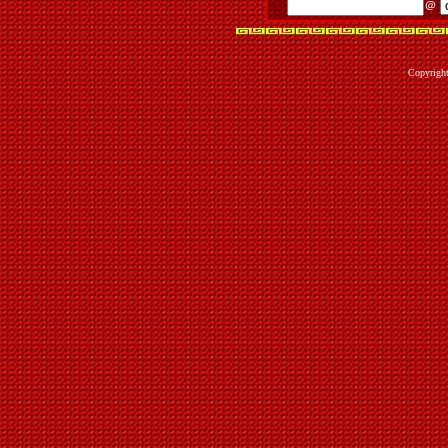
＠
Copyrigh