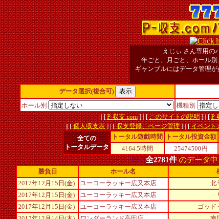
えじぃ
さん専用の
年ごと、月ごと、ホール別
ギャンブルにはデータ管理が
データ選択(複合可)
ホール別
機種別
|| [
P-収支.com
] | [
このサイトの説明
] | [
P
|| [
個人収支表
] | [
収支登録、ページ管理
] | [
イベント
トータル遊戯時間
トータル投資金額
全ての
トータルデータ
4164.5時間
25474500円
全2781件
のデータ中
勝負日
ホール名
2017年12月15日(金)
ユーコーラッキー広又本店
北
2017年12月15日(金)
ユーコーラッキー広又本店
2017年12月15日(金)
ユーコーラッキー広又本店
ゴッド
2017年12月14日(木)
ワンダーランド高田店
南