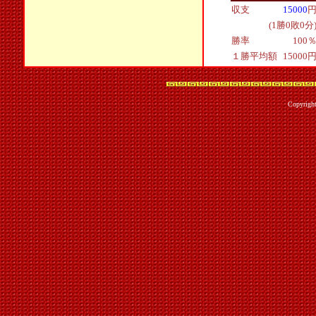
収支
15000
(1勝0敗0分
勝率
100
１勝平均額
15000
Copyrigh