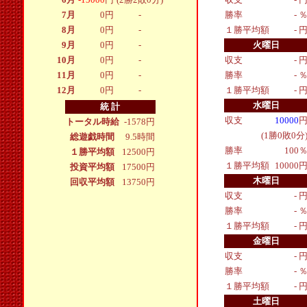
7月
0
円
-
勝率
- 
8月
0
円
-
１勝平均額
- 
9月
0
円
-
火曜日
10月
0
円
-
収支
-
11月
0
円
-
勝率
- 
12月
0
円
-
１勝平均額
- 
水曜日
統 計
収支
10000
トータル時給
-1578円
(1勝0敗0分
総遊戯時間
9.5時間
勝率
100
１勝平均額
12500円
１勝平均額
10000
投資平均額
17500円
木曜日
回収平均額
13750円
収支
-
勝率
- 
１勝平均額
- 
金曜日
収支
-
勝率
- 
１勝平均額
- 
土曜日