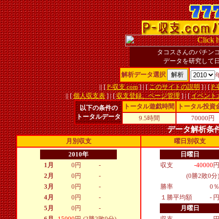
タコスさんのパチン
データを研究して
解析データ選択
|| [
P-収支.com
] | [
このサイトの説明
] | [
P
|| [
個人収支表
] | [
収支登録、ページ管理
] | [
イベント
トータル遊戯時間
トータル投資
以下の条件の
トータルデータ
9.5時間
70000円
データ解析条
月別収支
曜日別収支
2010年
日曜日
1月
0
円
-
収支
-40000
2月
0
円
-
(0勝2敗0分
3月
0
円
-
勝率
0
4月
0
円
-
１勝平均額
- 
5月
0
円
-
月曜日
6月
-15000
円
(2勝2敗0分)
収支
-