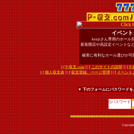
イベント
kenjiさん専用のホ
新装開店や高設定イベントな
確実に有利なホール選びが可
|| [
P-収支.com
] | [
このサイトの説明
] | [
P
|| [
個人収支表
] | [
収支登録、ページ管理
] | [
イベント
▼ 下のフォームにパスワードを
□パスワード
Copyrigh