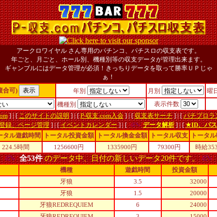
アークロワイヤル
さん専用のパチンコ、パチスロの収支表です。
年ごと、月ごと、ホール別、機種別等の収支データが管理出来ます。
ギャンブルにはデータ管理が必須！きっちりデータを取って勝率ＵＰじゃ
ぁ！
複合可)
年別
月別
曜
表示件数
機種別
om
] | [
このサイトの説明
] | [
P-収支.com入会
] | [
収支表サーチ
] | [
パチプロラ
登録、ページ管理
] | [
イベントカレンダー
] | [
データ解析
] | [
★ID、パ
ータル遊戯時間
トータル投資金額
トータル換金金額
トータル収支
トータル
224.5時間
1256600円
1335900円
79300
円
時給
35
全53件
のデータ中、日付の新しいデータ20件です。
機種
遊戯時間
投資金額
牙狼
3.5
32000
牙狼
1.5
20000
牙狼REDREQUIEM
6
24000
牙狼REDREQUIEM
3
15000