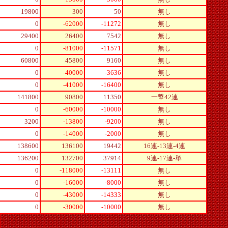
19800
300
50
無し
0
-62000
-11272
無し
29400
26400
7542
無し
0
-81000
-11571
無し
60800
45800
9160
無し
0
-40000
-3636
無し
0
-41000
-16400
無し
141800
90800
11350
一撃42連
0
-60000
-10000
無し
3200
-13800
-9200
無し
0
-14000
-2000
無し
138600
136100
19442
16連-13連-4連
136200
132700
37914
9連-17連-単
0
-118000
-13111
無し
0
-16000
-8000
無し
0
-43000
-14333
無し
0
-30000
-10000
無し