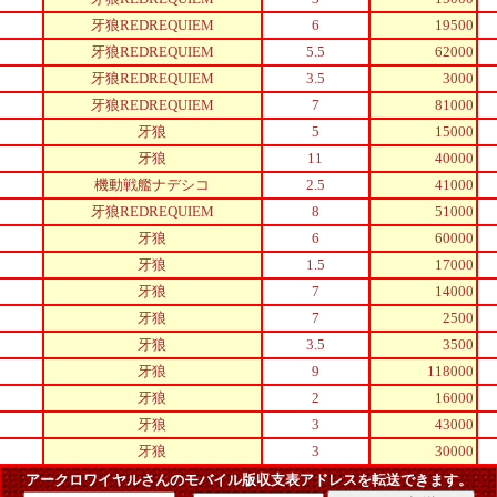
牙狼REDREQUIEM
6
19500
牙狼REDREQUIEM
5.5
62000
牙狼REDREQUIEM
3.5
3000
牙狼REDREQUIEM
7
81000
牙狼
5
15000
牙狼
11
40000
機動戦艦ナデシコ
2.5
41000
牙狼REDREQUIEM
8
51000
牙狼
6
60000
牙狼
1.5
17000
牙狼
7
14000
牙狼
7
2500
牙狼
3.5
3500
牙狼
9
118000
牙狼
2
16000
牙狼
3
43000
牙狼
3
30000
アークロワイヤルさんのモバイル版収支表アドレスを転送できます。