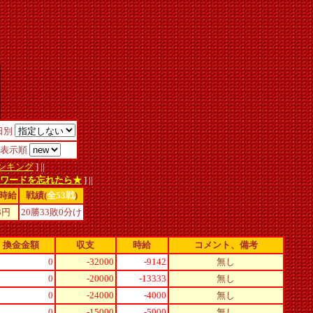
日別
表示順
ンキング
] ||
スワードを忘れたら★
] ||
時給
戦績(
全53戦
)
3
円
20勝33敗0分け
換金金額
収支
時給
コメント、備考
0
-32000
-9142
無し
0
-20000
-13333
無し
0
-24000
-4000
無し
0
-15000
-5000
無し