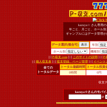
kazuya☆
さん専用の
年ごと、月ごと、ホール別
ギャンブルにはデータ管理が
データ選択(複合可)
年別
ホール別
機種別
|| [
P-収支.com
] | [
このサイトの説明
] | [
P
|| [
個人収支表
] | [
収支登録、ページ管理
] | [
イベント
トータル遊戯時間
トータル投資
全ての
トータルデータ
0時間
0円
収支
kazuya☆さんのモ
＠